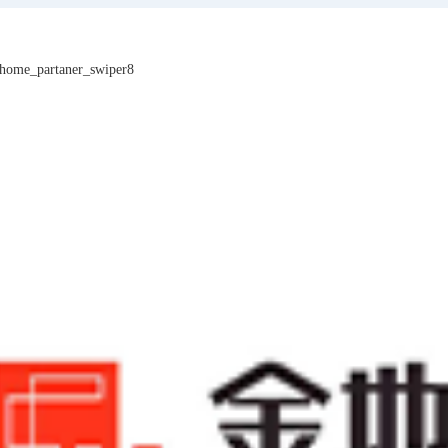
_home_partaner_swiper8