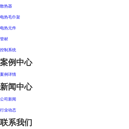
散热器
电热毛巾架
电热元件
管材
控制系统
案例中心
案例详情
新闻中心
公司新闻
行业动态
联系我们